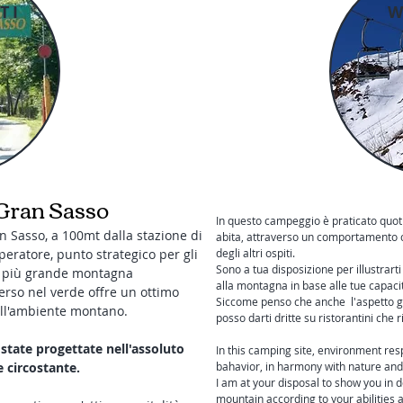
TI
W
Gran Sasso
In questo campeggio è praticato quoti
n Sasso, a 100mt dalla stazione di
abita, attraverso un comportamento ci
eratore, punto strategico per gli
degli altri ospiti.
Sono a tua disposizione per illustrarti
la più grande montagna
alla montagna in base alle tue capac
rso nel verde offre un ottimo
Siccome penso che anche l'aspetto g
dell'ambiente montano.
posso darti dritte su ristorantini che 
state progettate nell'assoluto
In this camping site, environment resp
e circostante.
bahavior, in harmony with nature and
I am at your disposal to show you in d
mountain according to your abilities