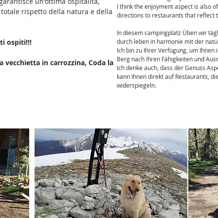
arantisce un'ottima ospitalità,
I think the enjoyment aspect is also o
totale rispetto della natura e della
directions to restaurants that reflec
In diesem campingplatz Üben wir tägl
i ospiti!!!
durch leben in harmonie mit der nat
Ich bin zu Ihrer Verfügung, um Ihnen
Berg nach Ihren Fähigkeiten und Ausr
a vecchietta in carrozzina, Coda la
Ich denke auch, dass der Genuss Aspe
kann Ihnen direkt auf Restaurants, 
widerspiegeln.