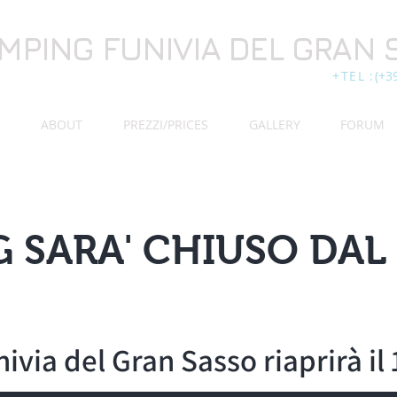
MPING
FUNIVIA DEL GRAN 
+TEL :
(+3
ABOUT
PREZZI/PRICES
GALLERY
FORUM
 SARA' CHIUSO DAL 
ivia del Gran Sasso riaprirà il