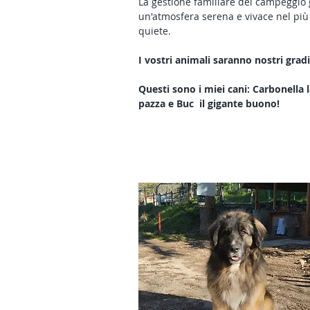
La gestione familiare del campeggio g
un'atmosfera serena e vivace nel più 
quiete.
I vostri animali saranno nostri gradit
Questi sono i miei cani: Carbonella l
pazza e Buc il gigante buono!